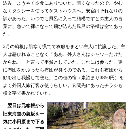
込み、ようやく夕食にありついた。暗くなったので、やむ
なくタクシーを使ってゲストハウスへ。安宿はそれなりの
訳があった。いつでも風呂に入って結構ですとの主人の言
葉に、急いで裸になって飛び込んだ風呂の浴槽は空であっ
た。
3月の箱根は肌寒く慌てて衣服をまとい主人に抗議した。主
人は悪びれることなく「ああ、外人さんはシャワーだけだ
からね。」と言って平然としていた。これには参った。更
に布団をかぶったら布団が臭うのである。これも布団から
顔を出し我慢して寝た。この種の宿（素泊まり3850円）を
よく外国人旅行客が使うらしい。玄関先にあったチラシも
横文字で書かれていた。
翌日は元箱根から
旧東海道の急坂を一
気に小田原まで下る