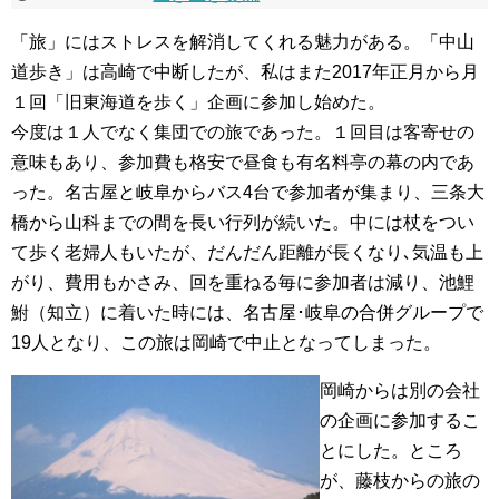
「旅」にはストレスを解消してくれる魅力がある。「中山
道歩き」は高崎で中断したが、私はまた2017年正月から月
１回「旧東海道を歩く」企画に参加し始めた。
今度は１人でなく集団での旅であった。１回目は客寄せの
意味もあり、参加費も格安で昼食も有名料亭の幕の内であ
った。名古屋と岐阜からバス4台で参加者が集まり、三条大
橋から山科までの間を長い行列が続いた。中には杖をつい
て歩く老婦人もいたが、だんだん距離が長くなり､気温も上
がり、費用もかさみ、回を重ねる毎に参加者は減り、池鯉
鮒（知立）に着いた時には、名古屋･岐阜の合併グループで
19人となり、この旅は岡崎で中止となってしまった。
岡崎からは別の会社
の企画に参加するこ
とにした。ところ
が、藤枝からの旅の