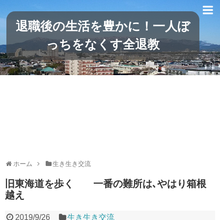
退職後の生活を豊かに！一人ぼ
っちをなくす全退教
ホーム
生き生き交流
旧東海道を歩く 一番の難所は､やはり箱根
越え
2019/9/26
生き生き交流