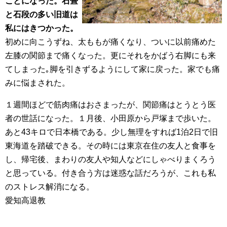
ことになった。石畳
と石段の多い旧道は
私にはきつかった。
初めに向こうずね、太ももが痛くなり、ついに以前痛めた
左膝の関節まで痛くなった。更にそれをかばう右脚にも来
てしまった｡脚を引きずるようにして家に戻った。家でも痛
みに悩まされた。
１週間ほどで筋肉痛はおさまったが、関節痛はとうとう医
者の世話になった。１月後、小田原から戸塚まで歩いた。
あと43キロで日本橋である。少し無理をすれば1泊2日で旧
東海道を踏破できる。その時には東京在住の友人と食事を
し、帰宅後、まわりの友人や知人などにしゃべりまくろう
と思っている。付き合う方は迷惑な話だろうが、これも私
のストレス解消になる。
愛知高退教