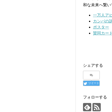
和な未来へ繋い
一万人ア
カンパの
ポスター
賛同カー
シェアする
ツイート
フォローする