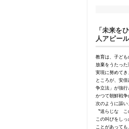
「未来をひ
人アピー
教育は、子ども
放棄をうたった
実現に努めてき
ところが、安倍
争立法」が強行
かつて朝鮮戦争
次のように謳い
〝送らじな こ
この叫びをしっ
ことがあっても