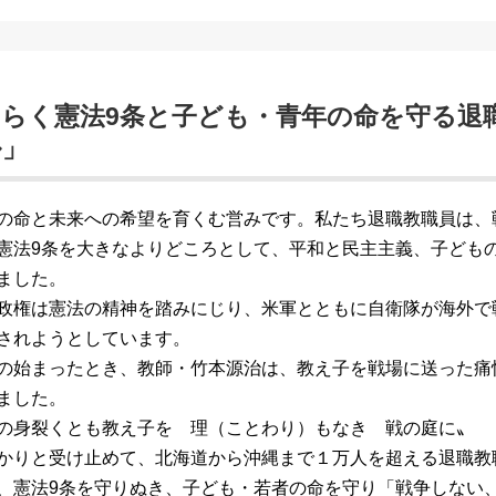
らく憲法9条と子ども・青年の命を守る退
ル」
の命と未来への希望を育くむ営みです。私たち退職教職員は、
憲法9条を大きなよりどころとして、平和と民主主義、子ども
ました。
政権は憲法の精神を踏みにじり、米軍とともに自衛隊が海外で
されようとしています。
の始まったとき、教師・竹本源治は、教え子を戦場に送った痛
ました。
の身裂くとも教え子を 理（ことわり）もなき 戦の庭に〟
かりと受け止めて、北海道から沖縄まで１万人を超える退職教
、憲法9条を守りぬき、子ども・若者の命を守り「戦争しない