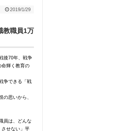
2019/1/29
職教職員1万
戦後70年、戦争
の命輝く教育の
戦争できる「戦
恨の思いから、
職員は、どんな
、させない」平