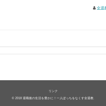
全退
リンク
© 2018
退職後の生活を豊かに！一人ぼっちをなくす全退教
.